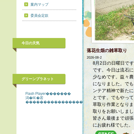
案内マップ
委員会定款
今日の天気
落花生畑の雑草取り
2026-08-2
8月2日の日曜日で
です。今日は流石に
少なめです。益々農
グリーンプラネット
になりました。でも
ンテア精神で新たに
Flash Player�������
とです。でもやって
潟�㏍�若
����������������
草取り作業となりま
取りをお願いしまし
皆さん最後まで頑張
にお疲れ様でした